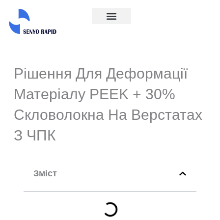
Перейти
до
Галузі промисловості
Про нас
Зв'яжіться з нами
вмісту
Рішення Для Деформації
Матеріалу PEEK + 30%
Скловолокна На Верстатах
З ЧПК
Зміст