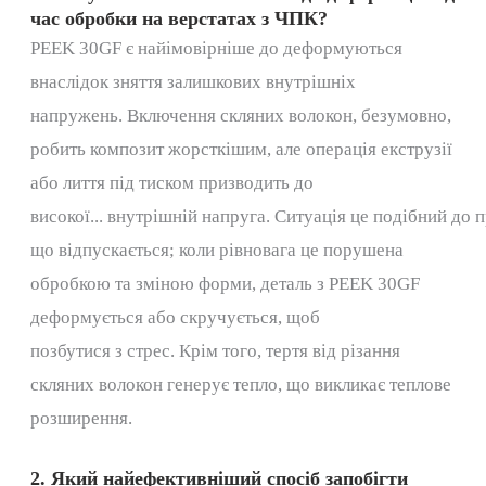
час обробки на верстатах з ЧПК?
PEEK 30GF є
найімовірніше
до
деформуються
внаслідок зняття залишкових внутрішніх
напружень.
Включення скляних волокон, безумовно,
робить композит жорсткішим, але операція екструзії
або лиття під тиском призводить до
високої...
внутрішній
напруга.
Ситуація
це
подібний
до
п
що відпускається; коли рівновага
це
порушена
обробкою та зміною форми, деталь з PEEK 30GF
деформується або скручується, щоб
позбутися
з
стрес.
Крім того, тертя від різання
скляних волокон генерує тепло, що викликає теплове
розширення.
2. Який найефективніший спосіб запобігти