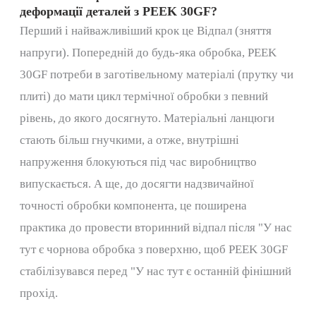
деформації деталей з PEEK 30GF?
Перший і найважливіший крок
це
Відпал (зняття
напруги).
Попередній
до
будь-яка обробка,
PEEK
30GF
потреби в заготівельному матеріалі (прутку чи
плиті)
до
мати цикл термічної обробки
з
певний
рівень, до якого досягнуто.
Матеріальні ланцюги
стають більш гнучкими, а отже, внутрішні
напруження блокуються
під час
виробництво
випускається.
А ще,
до
досягти надзвичайної
точності обробки компонента,
це
поширена
практика
до
провести вторинний відпал після
"У нас
тут є
чорнова обробка
з
поверхню, щоб PEEK 30GF
стабілізувався перед
"У нас тут є
останній фінішний
прохід.