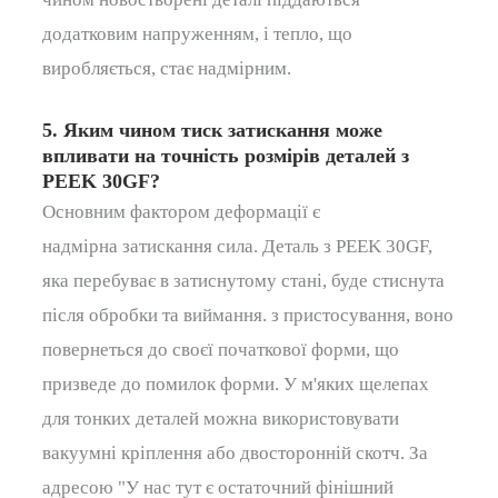
додатковим напруженням, і тепло, що
виробляється, стає надмірним.
5. Яким чином тиск затискання може
впливати на точність розмірів деталей з
PEEK 30GF?
Основним фактором деформації є
надмірна
затискання
сила.
Деталь з PEEK 30GF,
яка перебуває в затиснутому стані, буде стиснута
після обробки та виймання.
з
пристосування, воно
повернеться до своєї початкової форми, що
призведе до помилок форми.
У м'яких щелепах
для тонких деталей можна використовувати
вакуумні кріплення або двосторонній скотч.
За
адресою
"У нас тут є
остаточний фінішний