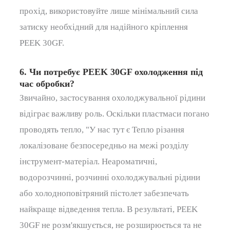
прохід, використовуйте лише мінімальний
сила
затиску
необхідний для надійного кріплення
PEEK 30GF.
6. Чи потребує PEEK 30GF охолодження під
час обробки?
Звичайно, застосування охолоджувальної рідини
відіграє важливу роль.
Оскільки пластмаси погано
проводять тепло,
"У нас тут є
Тепло різання
локалізоване безпосередньо на межі розділу
інструмент-матеріал.
Неароматичні,
водорозчинні, розчинні охолоджувальні рідини
або холодноповітряний пістолет забезпечать
найкраще відведення тепла.
В результаті, PEEK
30GF не розм'якшується, не розширюється та не