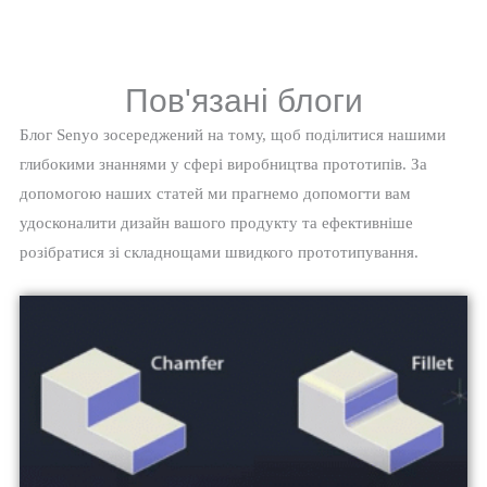
Пов'язані блоги
Блог Senyo зосереджений на тому, щоб поділитися нашими
глибокими знаннями у сфері виробництва прототипів. За
допомогою наших статей ми прагнемо допомогти вам
удосконалити дизайн вашого продукту та ефективніше
розібратися зі складнощами швидкого прототипування.
Сторінка
Сторінка
Сторінка
Сторінка
Сторінка
Сторінка
Сторінка
Сторінка
Сторінка
Сторінка
Сторінка
Сторінка
Сторінка
Сторінка
Сторінка
Сторінка
Сторінка
Сторінка
Сторінка
Сторінка
Сторінка
Сторінка
Сторінка
Сторінка
Сторінка
Сторінка
Сторінка
Сторінка
Сторінка
Сторінк
Сторі
Сто