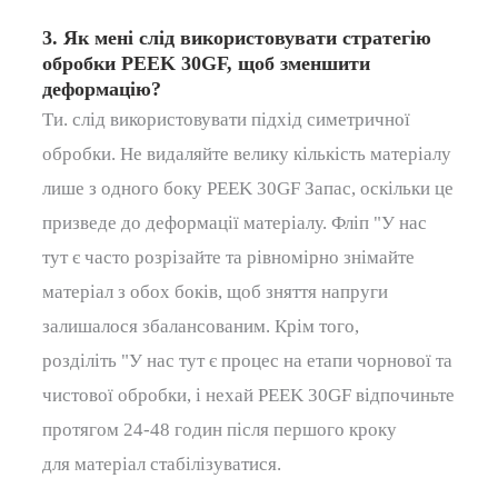
3. Як мені слід використовувати стратегію
обробки PEEK 30GF, щоб зменшити
деформацію?
Ти.
слід
використовувати підхід симетричної
обробки.
Не видаляйте велику кількість матеріалу
лише з одного боку
PEEK 30GF
Запас, оскільки це
призведе до деформації матеріалу.
Фліп
"У нас
тут є
часто розрізайте та рівномірно знімайте
матеріал з обох боків, щоб зняття напруги
залишалося збалансованим.
Крім того,
розділіть
"У нас тут є
процес на етапи чорнової та
чистової обробки, і нехай
PEEK 30GF
відпочиньте
протягом 24-48 годин після першого кроку
для
матеріал
стабілізуватися.