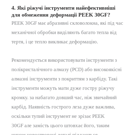
4. Які ріжучі інструменти найефективніші
для обмеження деформації PEEK 30GF?
PEEK 30GF має абразивні скловолокна, які під час
механічної обробки виділяють багато тепла від
тертя, і це тепло викликає деформацію.
Рекомендується використовувати інструменти з
полікристалічного алмазу (PCD) або високоякісні
алмазні інструменти з покриттям з карбіду.
Такі
інструменти можуть мати дуже гостру ріжучу
кромку.
за
набагато довший час, ніж звичайний
карбід.
Наявність гострого леза дуже важлива,
оскільки тупий інструмент не зрізає
PEEK
30GF
але замість цього штовхає його, таким
чином новостворені деталі піддаються