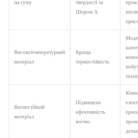
на гуму
твердості за
прок
Шором А
носи
прис
Моде
капо
Високотемпературний
Краща
комп
матеріал
термостійкість
побу
техні
Кімна
Підвищена
елек
Вогнестійкий
ефективність
прил
матеріал
вогню
пром
детал