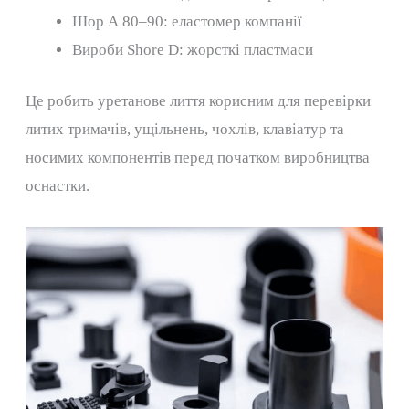
Шор А 80–90: еластомер компанії
Вироби Shore D: жорсткі пластмаси
Це робить уретанове лиття корисним для перевірки
литих тримачів, ущільнень, чохлів, клавіатур та
носимих компонентів перед початком виробництва
оснастки.