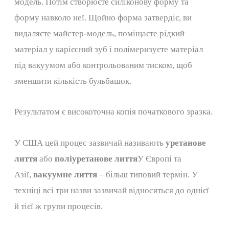
модель. Потім створюєте силіконову форму та
форму навколо неї. Щойно форма затвердіє, ви
видаляєте майстер-модель, поміщаєте рідкий
матеріал у карієсний зуб і полімеризуєте матеріал
під вакуумом або контрольованим тиском, щоб
зменшити кількість бульбашок.
Результатом є високоточна копія початкового зразка.
У США цей процес зазвичай називають
уретанове
лиття
або
поліуретанове лиття
У Європі та
Азії,
вакуумне лиття
– більш типовий термін. У
техніці всі три назви зазвичай відносяться до однієї
й тієї ж групи процесів.