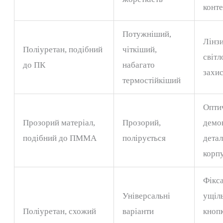
конт
Потужніший,
Лінзи
Поліуретан, подібний
чіткіший,
світл
до ПК
набагато
захи
термостійкіший
Оптич
Прозорий матеріал,
Прозорий,
демо
подібний до ПММА
полірується
детал
корп
Фікс
Універсальні
ущіл
Поліуретан, схожий
варіанти
кноп