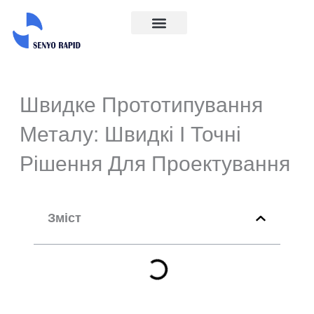
Перейти
до
Галузі промисловості
Про нас
Зв'яжіться з нами
вмісту
Швидке Прототипування
Металу: Швидкі І Точні
Рішення Для Проектування
Зміст