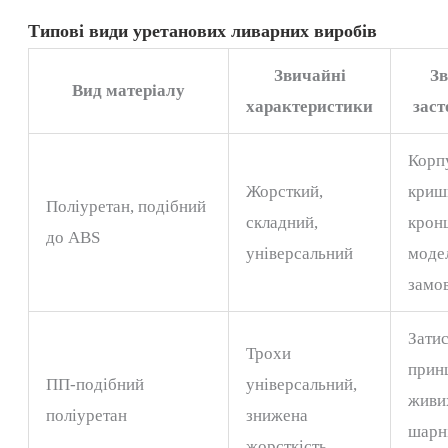
Типові види уретанових ливарних виробів
Звичайні
Зв
Вид матеріалу
характеристики
зас
Корп
Жорсткий,
криш
Поліуретан, подібний
складний,
крон
до ABS
універсальний
моде
замо
Затис
Трохи
прин
ПП-подібний
універсальний,
живи
поліуретан
знижена
шарні
жорсткість