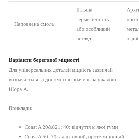
Більша
Архі
герметичність
прот
Наповнена смола
або особливий
мета
вигляд
оздо
Варіанти берегової міцності
Для універсальних деталей міцність зазвичай
визначається за допомогою значень за шкалою
Шора А.
Приклади:
Coast A 20&821; 40: відчуття м'якої гуми
Coast A 50–70: адаптивний, проте міцніший